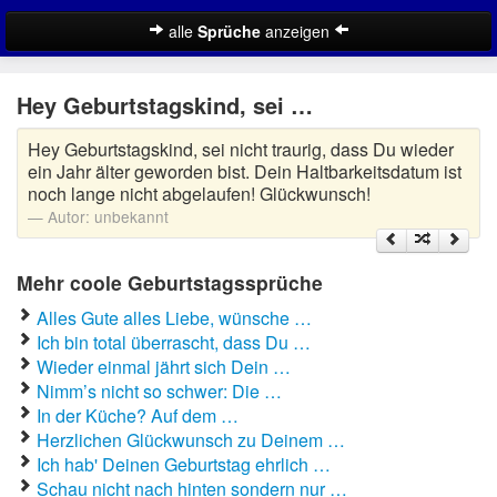
alle
Sprüche
anzeigen
Coole Geburtstagssprüche
Hey Geburtstagskind, sei …
Fiese Geburtstagssprüche
Hey Geburtstagskind, sei nicht traurig, dass Du wieder
Geburtstagssprüche für Kinder
ein Jahr älter geworden bist. Dein Haltbarkeitsdatum ist
noch lange nicht abgelaufen! Glückwunsch!
Geburtstagssprüche für Mama
Autor:
unbekannt
Geburtstagssprüche zum 18.
Mehr coole Geburtstagssprüche
Lustige Geburtstagssprüche
Alles Gute alles Liebe, wünsche …
Ich bin total überrascht, dass Du …
Schöne Geburtstagssprüche
Wieder einmal jährt sich Dein …
Nimm’s nicht so schwer: Die …
SMS Geburtstagssprüche
In der Küche? Auf dem …
Herzlichen Glückwunsch zu Deinem …
Zufallsspruch
Ich hab' Deinen Geburtstag ehrlich …
Schau nicht nach hinten sondern nur …