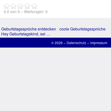
Suche
0.0
von
5
– Wertungen:
0
Geburtstagssprüche entdecken
/
coole Geburtstagssprüche
/
Hey Geburtstagskind, sei …
© 2026 –
Datenschutz
–
Impressum