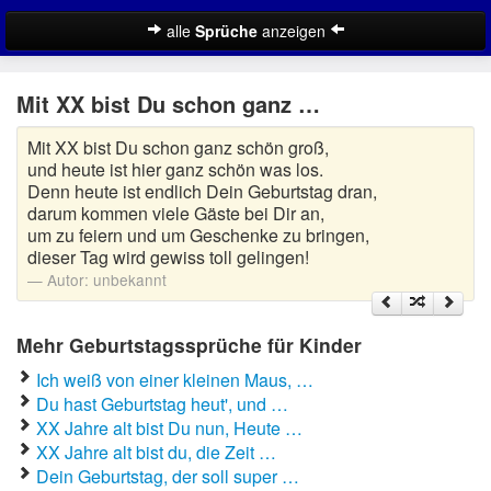
alle
Sprüche
anzeigen
Coole Geburtstagssprüche
Mit XX bist Du schon ganz …
Fiese Geburtstagssprüche
Mit XX bist Du schon ganz schön groß,
Geburtstagssprüche für Kinder
und heute ist hier ganz schön was los.
Denn heute ist endlich Dein Geburtstag dran,
Geburtstagssprüche für Mama
darum kommen viele Gäste bei Dir an,
um zu feiern und um Geschenke zu bringen,
dieser Tag wird gewiss toll gelingen!
Geburtstagssprüche zum 18.
Autor:
unbekannt
Lustige Geburtstagssprüche
Mehr Geburtstagssprüche für Kinder
Schöne Geburtstagssprüche
Ich weiß von einer kleinen Maus, …
SMS Geburtstagssprüche
Du hast Geburtstag heut', und …
XX Jahre alt bist Du nun, Heute …
Zufallsspruch
XX Jahre alt bist du, die Zeit …
Dein Geburtstag, der soll super …